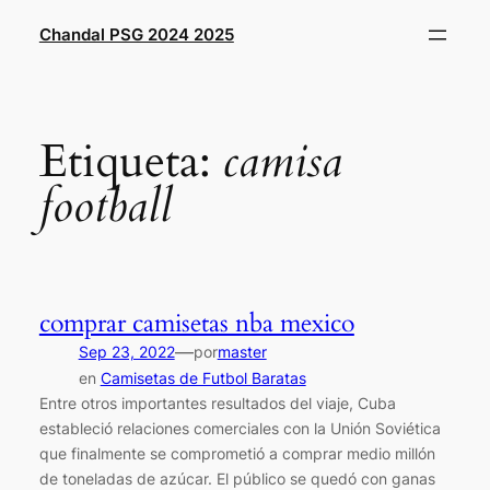
Saltar
Chandal PSG 2024 2025
al
contenido
Etiqueta:
camisa
football
comprar camisetas nba mexico
—
Sep 23, 2022
por
master
en
Camisetas de Futbol Baratas
Entre otros importantes resultados del viaje, Cuba
estableció relaciones comerciales con la Unión Soviética
que finalmente se comprometió a comprar medio millón
de toneladas de azúcar. El público se quedó con ganas