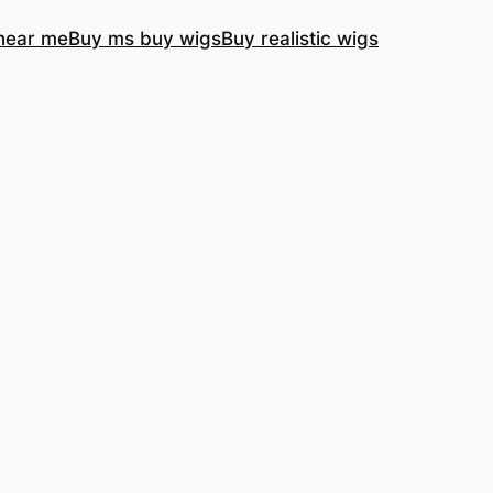
near me
Buy ms buy wigs
Buy realistic wigs