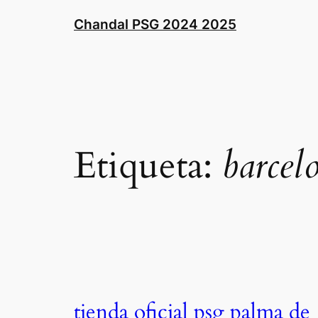
Saltar
Chandal PSG 2024 2025
al
contenido
Etiqueta:
barcel
tienda oficial psg palma de