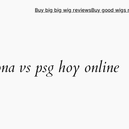
Buy big big wig reviews
Buy good wigs 
ona vs psg hoy online