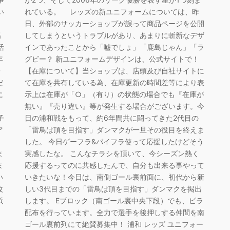
い
れている。 レッズの新ユニフォームについては、昨
日、外部のサッカーショップが誤って商品ページを公開
陽
してしまうというトラブルがあり、あまりに斬新なデザ
活
インであったことから「嘘でしょ」「鹿島じゃん」「ラ
年
グビー？ 新ユニフォームデザインは、公式サイトで！
子
【在庫について】当ショップは、店頭及び自社サイトに
だ
て在庫を共有している為、在庫更新の時間差等により表
に
示上は在庫が「○」（有り）の状態の場合でも『在庫が
無い』『売り違い』等が発生する場合がございます。今
子
日の浦和戦をもって、約6年間共に闘ってきた2代目の
ア
「雷鳥は頂を目指す」ダンマクが一旦その役目を終えま
した。 今日ゲーフラ&パイフラ使って応援したけどそう
ま
実感したな。 こんなチラシを頂いて、今シーズン熱く
ま
応援するってのに共感したんで、自分も出来る事やって
い
いきたいな！今日は、南側ゴール裏前面に、初代から新
改
しい3代目までの「雷鳥は頂を目指す」ダンマクを掲出
浜
します。 Eブロック（南ゴール裏中央下段）でも、ビラ
配布を行っています。全力で選手を後押しする仲間を南
ゴール裏前列にて絶賛募集中！ 浦和 レッズ ユニフォー