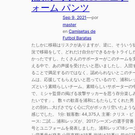
ォーム パンツ
—
Sep 9, 2021
por
master
en
Camisetas de
Futbol Baratas
たしかに移籍はリスクがありますが、逆に、そういう
況で移籍をして、どれだけ自分ができるかをトライし
かったですし、たくさんのサポーターがこのチームを
える中で、あの声援を受けたいと思いましたし、入団
ることで満足するのではなく、認められないとこのチ
ムは、応援してもらえないと思っているので、浦和レ
ズという素晴らしいチーム、素晴らしいサポーターの
で、ミシャ監督の掲げる攻撃サッカーを思う存分楽し
たいです」。 数々の歓喜を浦和にもたらしてくれた男
との別れ…大げさでなく心に穴がポッカリ空いたよう
感じでした。 1分: 観客数: 44,375人 主審: クリス・ビ
ース: 二試 … 浦和レッズが、2017シーズンの選手背番
号とユニフォームを発表しました。浦和レッズ18シー
ン背番号が発表 山田直輝は18番 岩波は31番に 前の記