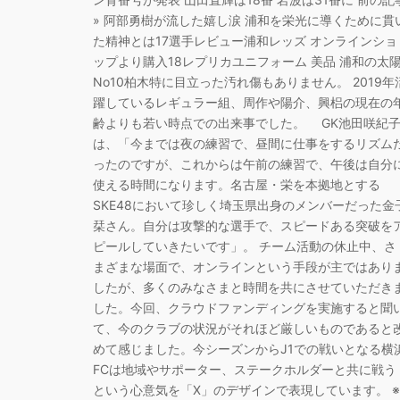
» 阿部勇樹が流した嬉し涙 浦和を栄光に導くために貫
た精神とは17選手レビュー浦和レッズ オンラインショ
ップより購入18レプリカユニフォーム 美品 浦和の太
No10柏木特に目立った汚れ傷もありません。 2019年
躍しているレギュラー組、周作や陽介、興梠の現在の
齢よりも若い時点での出来事でした。 GK池田咲紀
は、「今までは夜の練習で、昼間に仕事をするリズム
ったのですが、これからは午前の練習で、午後は自分
使える時間になります。名古屋・栄を本拠地とする
SKE48において珍しく埼玉県出身のメンバーだった金
栞さん。自分は攻撃的な選手で、スピードある突破を
ピールしていきたいです」。 チーム活動の休止中、さ
まざまな場面で、オンラインという手段が主ではあり
したが、多くのみなさまと時間を共にさせていただき
した。今回、クラウドファンディングを実施すると聞
て、今のクラブの状況がそれほど厳しいものであると
めて感じました。今シーズンからJ1での戦いとなる横
FCは地域やサポーター、ステークホルダーと共に戦う
という心意気を「X」のデザインで表現しています。 ※