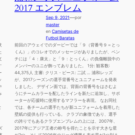
2017 エンブレム
—
Sep 9, 2021
por
master
en
Camisetas de
Futbol Baratas
状
前回のアウェイでのダービーでは「９（背番号９＝とっ
た
くん）」のコレオでのメッセージがありましたが、ベン
支
チには「４：康太」と「９：とっくん」の負傷離脱中の
す
メンバーのユニが飾ってありました。 1分: 観客数:
ー
44,375人 主審: クリス・ビース: 二試 … 浦和レッズ
ッ
が、2017シーズンの選手背番号とユニフォームを発表
中
しました。 デザイン面では、背面の背番号をはさむよ
み
うにチームカラーを配したラインを新たに追加し、サポ
ーターが応援時に使用するマフラーを表現。 なお同社
な
では、各チームの選手たちが新ユニフォームを着用した
壁紙の提供も行っている。 クラブの象徴であり、選手
の誇りでもあるクラブエンブレムの上には、2007年、
ズ
2017年にアジア王者の称号を得たことを示す大きな星
事
が2つ、そして2006年のリーグ優勝を表す星が1つ刻ま