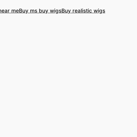
near me
Buy ms buy wigs
Buy realistic wigs