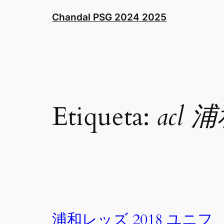
Saltar
Chandal PSG 2024 2025
al
contenido
Etiqueta:
acl
浦和レッズ 2018 ユニフ